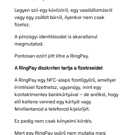
Legyen szó egy kávézóról, egy vasútállomásról
vagy egy zsúfolt bárról, ilyenkor nem csak
fizetsz.
A pénzügyi identitásodat is akaratlanul
megmutatod.
Pontosan ezért jött létre a RingPay.
A RingPay diszkréten tartja a fizetéseidet
A RingPay egy NFC-alapú fizetőgyűrű, amellyel
érintéssel fizethetsz, ugyanúgy, mint egy
kontaktmentes bankkártyával – de anélkül, hogy
elő kellene venned egy kártyát vagy
felvillantanod a telefonod kijelzőjét.
Ez pedig nem csak kényelmi kérdés.
Mert egy RingPay gyűrű nem mutatja meg: