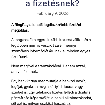
a fizetésnek?
February 9, 2026
A RingPay a lehető legdiszkrétebb fizetési
megoldás.
A magánszféra egyre inkább luxussá válik – és a
legtöbben nem is veszik észre, mennyi
személyes információt árulnak el minden egyes
fizetésnél.
Nem magával a tranzakcióval. Hanem azzal,
amivel fizetnek.
Egy bankkártya megmutatja a bankod nevét,
logóját, gyakran még a kártyád típusát vagy
szintjét is. Egy telefonos fizetés felfedi a digitális
pénztárcád képernyőjét, a banki alkalmazásodat,
sőt azt is, milyen eszközt használsz.