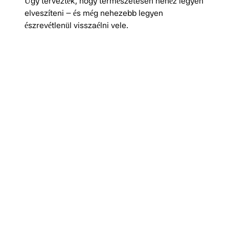
Úgy tervezték, hogy természetesen nehéz legyen
elveszíteni – és még nehezebb legyen
észrevétlenül visszaélni vele.
Tokenizáció: beépített, valódi biztonság
A RingPay fizetéseket tokenizáció védi, ugyanaz
a biztonsági technológia, amelyet a világ vezető
érintéses fizetési rendszerei is használnak.
Ez azt jelenti, hogy a valódi bankkártya-adataid
soha nem kerülnek továbbításra. A rendszer
helyettük egy egyedi, titkosított tokent használ.
Még ha valaki meg is próbálná elfogni a
tranzakciót, nem jutna használható
információhoz.
A fizetés jövője nem a pénztárcádban van
Hanem a kezeden.