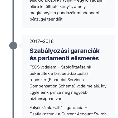
első Gondozói Kártyáját – egy forradalmi,
előre feltölthető kártyát, amely
megkönnyíti a gondozók mindennapi
pénzügyi teendőit.
2017–2018
Szabályozási garanciák
és parlamenti elismerés
FSCS védelem – Szolgáltatásaink
bekerültek a brit betétbiztosítási
rendszer (Financial Services
Compensation Scheme) védelme alá, így
ügyfeleink pénze még nagyobb
biztonságban van.
Folyószámla-váltási garancia –
Csatlakoztunk a Current Account Switch