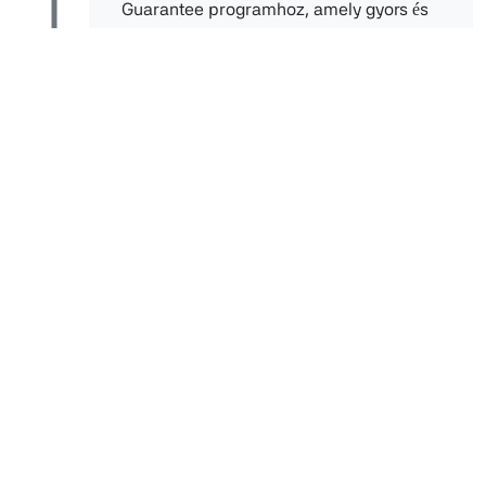
Guarantee programhoz, amely gyors és
zökkenőmentes számlaváltást biztosít
ügyfeleinknek.
Parlamenti elismerés – Innovatív
megoldásainkat a brit parlament is
elismerte, mint a kiszolgáltatott
személyek pénzügyi támogatásának jó
gyakorlatát.
2020
Elindult a Money Carer
mobilalkalmazás
Elindítottuk a Money Carer
okostelefonos applikációt, amely valós
idejű hozzáférést biztosít az