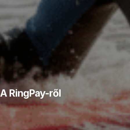
A RingPay-ről