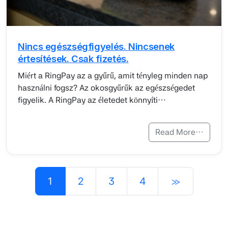
Nincs egészségfigyelés. Nincsenek
értesítések. Csak fizetés.
Miért a RingPay az a gyűrű, amit tényleg minden nap
használni fogsz? Az okosgyűrűk az egészségedet
figyelik. A RingPay az életedet könnyíti…
Read More…
Posts navigation
1
2
3
4
»