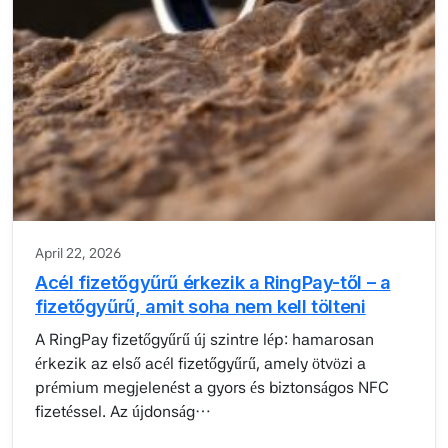
April 22, 2026
Acél fizetőgyűrű érkezik a RingPay-től – a
fizetőgyűrű, amit soha nem kell tölteni
A RingPay fizetőgyűrű új szintre lép: hamarosan
érkezik az első acél fizetőgyűrű, amely ötvözi a
prémium megjelenést a gyors és biztonságos NFC
fizetéssel. Az újdonság…