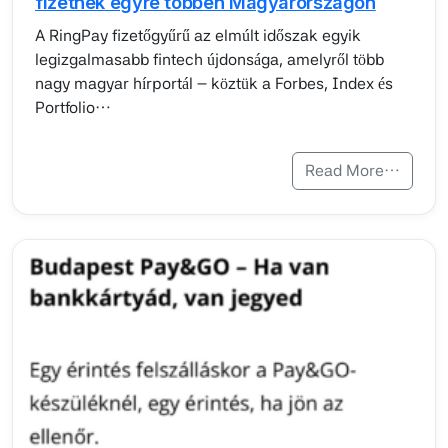
fizetnek egyre többen Magyarországon
A RingPay fizetőgyűrű az elmúlt időszak egyik
legizgalmasabb fintech újdonsága, amelyről több
nagy magyar hírportál – köztük a Forbes, Index és
Portfolio…
Read More…